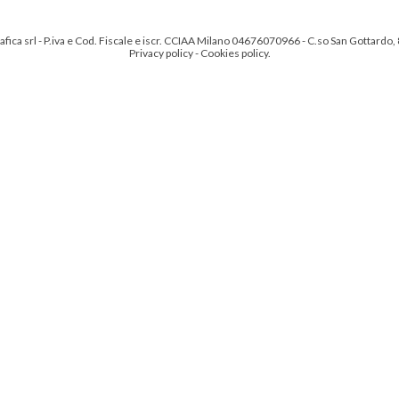
ica srl - P.iva e Cod. Fiscale e iscr. CCIAA Milano 04676070966 - C.so San Gottardo,
Privacy policy
-
Cookies policy
.